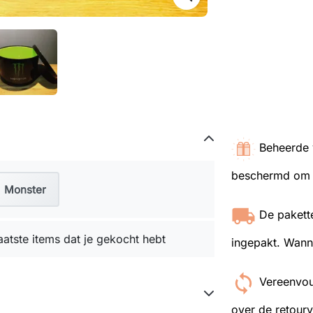
Beheerde 
beschermd om i
Monster
De pakett
aatste items dat je gekocht hebt
ingepakt. Wanne
Vereenvou
over de retour