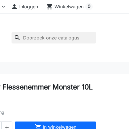

shopping_cart
0
Inloggen
Winkelwagen
search
r Flessenemmer Monster 10L
ing

In winkelwagen
