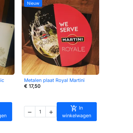
Nieuw
ic
Metalen plaat Royal Martini

Snel bekijken
€ 17,50

In


gen
winkelwagen