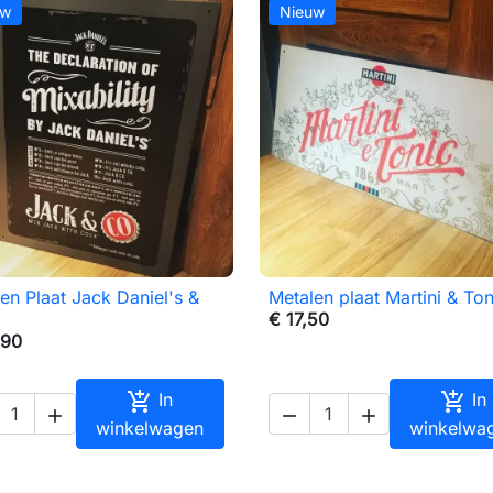
uw
Nieuw
en Plaat Jack Daniel's &
Metalen plaat Martini & Ton

Snel bekijken

Snel bekijken
€ 17,50
,90


In
In



winkelwagen
winkelwa