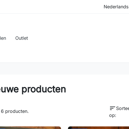
len
Outlet
euwe producten
sort
Sorte
n 6 producten.
op: