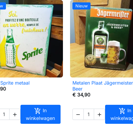
uw
Nieuw
 Sprite metaal
Metalen Plaat Jägermeister

Snel bekijken

Snel bekijken
,90
Beer
€ 34,90


In
In



winkelwagen
winkelwa