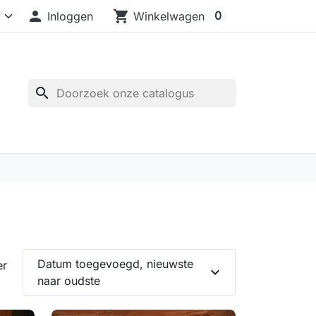

shopping_cart
0
Inloggen
Winkelwagen
search
Datum toegevoegd, nieuwste
er
expand_more
naar oudste