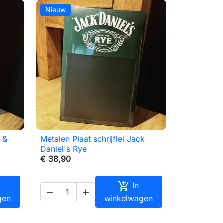
Nieuw
 &
Metalen Plaat schrijflei Jack

Snel bekijken
Daniel's Rye
€ 38,90

In


gen
winkelwagen