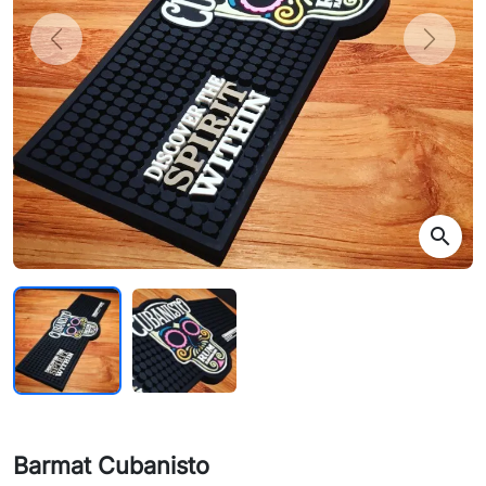
Previous
Next
search
Barmat Cubanisto