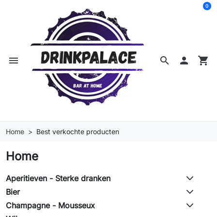
0
menu
search

shopping_cart
Home
Best verkochte producten
Home
Aperitieven - Sterke dranken
Bier
Champagne - Mousseux