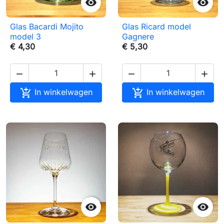


Glas Bacardi Mojito
Glas Ricard model
model 3
Gagnere
€ 4,30
€ 5,30






In winkelwagen
In winkelwagen

