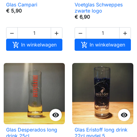
Glas Campari
Voetglas Schweppes
€ 5,90
zwarte logo
€ 6,90






In winkelwagen
In winkelwagen


Glas Desperados long
Glas Eristoff long drink
drink 25cl
22cl model 5