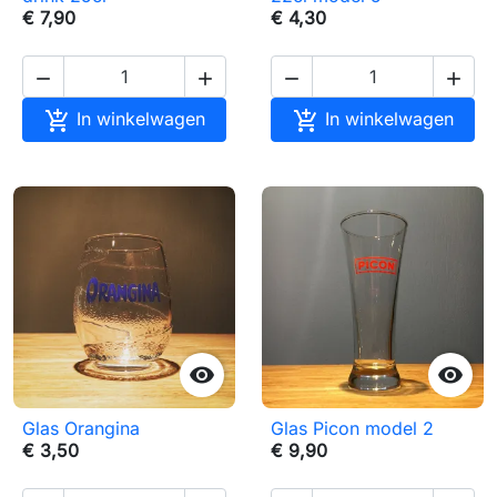
€ 7,90
€ 4,30






In winkelwagen
In winkelwagen


Glas Orangina
Glas Picon model 2
€ 3,50
€ 9,90