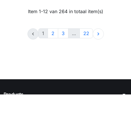
Item 1-12 van 264 in totaal item(s)
1
2
3
…
22


arrow_drop_down
Products
arrow_drop_down
Juridische kennisgeving
arrow_drop_down
Your account