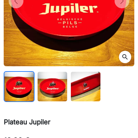
Previous
Next
search
Plateau Jupiler